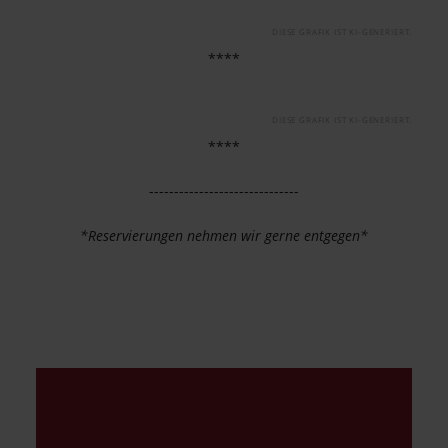
DIESE GRAFIK IST KI-GENERIERT.
****
DIESE GRAFIK IST KI-GENERIERT.
****
------------------------------
*Reservierungen nehmen wir gerne entgegen*
Reservierungen Bitte nur
telefonisch unter: